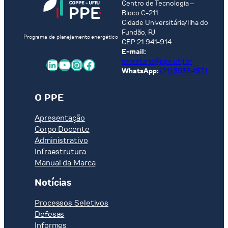
Centro de Tecnologia –
Bloco C-211,
Cidade Universitária/Ilha do
Fundão, RJ
Programa de planejamento energético
CEP 21.941-914
E-mail:
LinkedIn
Youtube
Instagram
Facebook
secretaria@ppe.ufrj.br
WhatsApp:
(21) 3938-1571
O PPE
Apresentação
Corpo Docente
Administrativo
Infraestrutura
Manual da Marca
Notícias
Processos Seletivos
Defesas
Informes