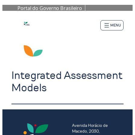
Portal do Governo Brasileiro
Pular
para
o
conteúdo
Integrated Assessment
Models
Avenida Horácio de
Macedo, 2030,