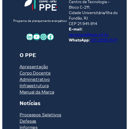
Centro de Tecnologia –
Bloco C-211,
Cidade Universitária/Ilha do
Fundão, RJ
Programa de planejamento energético
CEP 21.941-914
E-mail:
LinkedIn
Youtube
Instagram
Facebook
secretaria@ppe.ufrj.br
WhatsApp:
(21) 3938-1571
O PPE
Apresentação
Corpo Docente
Administrativo
Infraestrutura
Manual da Marca
Notícias
Processos Seletivos
Defesas
Informes