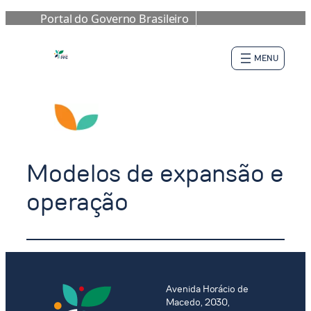
Portal do Governo Brasileiro
Pular
para
o
conteúdo
Modelos de expansão e
operação
Avenida Horácio de
Macedo, 2030,