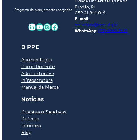
Cidade Universitária/Ilha do
Fundão, RJ
Programa de planejamento energético
CEP 21.941-914
E-mail:
LinkedIn
Youtube
Instagram
Facebook
secretaria@ppe.ufrj.br
WhatsApp:
(21) 3938-1571
O PPE
Apresentação
Corpo Docente
Administrativo
Infraestrutura
Manual da Marca
Notícias
Processos Seletivos
Defesas
Informes
Blog