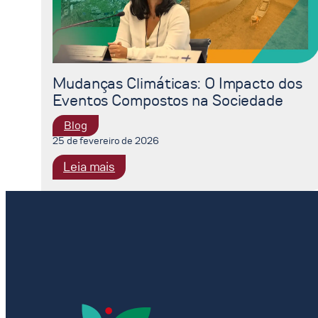
Mudanças Climáticas: O Impacto dos
Eventos Compostos na Sociedade
Blog
25 de fevereiro de 2026
:
Leia mais
Mudanças
Climáticas:
O
Impacto
dos
Eventos
Compostos
na