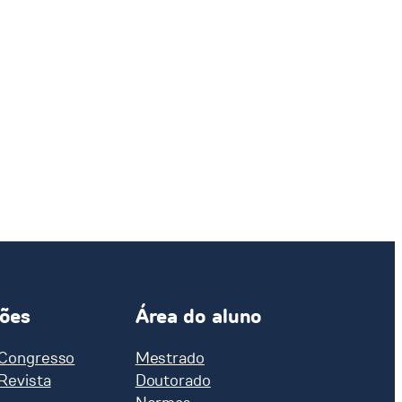
ções
Área do aluno
 Congresso
Mestrado
 Revista
Doutorado