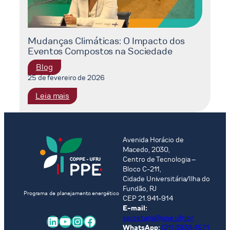
Mudanças Climáticas: O Impacto dos
Eventos Compostos na Sociedade
Blog
25 de fevereiro de 2026
:
Leia mais
Mudanças
Climáticas:
O
Impacto
Avenida Horácio de
Macedo, 2030,
dos
Centro de Tecnologia –
Eventos
Bloco C-211,
Compostos
Cidade Universitária/Ilha do
na
Fundão, RJ
Programa de planejamento energético
Sociedade
CEP 21.941-914
E-mail:
LinkedIn
Youtube
Instagram
Facebook
secretaria@ppe.ufrj.br
WhatsApp:
(21) 3938-1571